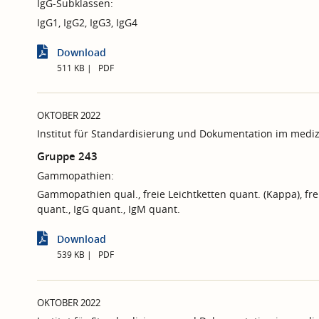
IgG-Subklassen:
IgG1, IgG2, IgG3, IgG4
Download
511 KB
PDF
OKTOBER 2022
Institut für Standardisierung und Dokumentation im mediz
Gruppe 243
Gammopathien:
Gammopathien qual., freie Leichtketten quant. (Kappa), fre
quant., IgG quant., IgM quant.
Download
539 KB
PDF
OKTOBER 2022