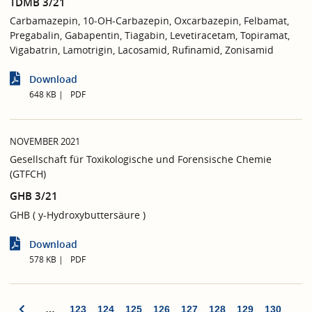
TDMB 3/21
Carbamazepin, 10-OH-Carbazepin, Oxcarbazepin, Felbamat,
Pregabalin, Gabapentin, Tiagabin, Levetiracetam, Topiramat,
Vigabatrin, Lamotrigin, Lacosamid, Rufinamid, Zonisamid
Download
648 KB
PDF
NOVEMBER 2021
Gesellschaft für Toxikologische und Forensische Chemie
(GTFCH)
GHB 3/21
GHB ( y-Hydroxybuttersäure )
Download
578 KB
PDF
…
123
124
125
126
127
128
129
130