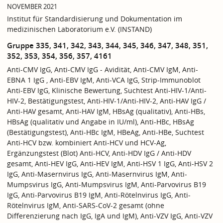
NOVEMBER 2021
Institut für Standardisierung und Dokumentation im
medizinischen Laboratorium e.V. (INSTAND)
Gruppe 335, 341, 342, 343, 344, 345, 346, 347, 348, 351,
352, 353, 354, 356, 357, 4161
Anti-CMV IgG, Anti-CMV IgG - Avidität, Anti-CMV IgM, Anti-
EBNA 1 IgG , Anti-EBV IgM, Anti-VCA IgG, Strip-Immunoblot
Anti-EBV IgG, Klinische Bewertung, Suchtest Anti-HIV-1/Anti-
HIV-2, Bestätigungstest, Anti-HIV-1/Anti-HIV-2, Anti-HAV IgG /
Anti-HAV gesamt, Anti-HAV IgM, HBsAg (qualitativ), Anti-HBs,
HBsAg (qualitativ und Angabe in IU/ml), Anti-HBc, HBsAg
(Bestätigungstest), Anti-HBc IgM, HBeAg, Anti-HBe, Suchtest
Anti-HCV bzw. kombiniert Anti-HCV und HCV-Ag,
Ergänzungstest (Blot) Anti-HCV, Anti-HDV IgG / Anti-HDV
gesamt, Anti-HEV IgG, Anti-HEV IgM, Anti-HSV 1 IgG, Anti-HSV 2
IgG, Anti-Masernvirus IgG, Anti-Masernvirus IgM, Anti-
Mumpsvirus IgG, Anti-Mumpsvirus IgM, Anti-Parvovirus B19
IgG, Anti-Parvovirus B19 IgM, Anti-Rötelnvirus IgG, Anti-
Rötelnvirus IgM, Anti-SARS-CoV-2 gesamt (ohne
Differenzierung nach IgG, IgA und IgM), Anti-VZV IgG, Anti-VZV