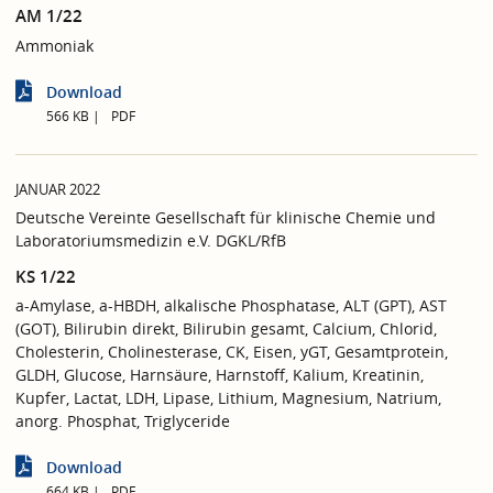
AM 1/22
Ammoniak
Download
566 KB
PDF
JANUAR 2022
Deutsche Vereinte Gesellschaft für klinische Chemie und
Laboratoriumsmedizin e.V. DGKL/RfB
KS 1/22
a-Amylase, a-HBDH, alkalische Phosphatase, ALT (GPT), AST
(GOT), Bilirubin direkt, Bilirubin gesamt, Calcium, Chlorid,
Cholesterin, Cholinesterase, CK, Eisen, yGT, Gesamtprotein,
GLDH, Glucose, Harnsäure, Harnstoff, Kalium, Kreatinin,
Kupfer, Lactat, LDH, Lipase, Lithium, Magnesium, Natrium,
anorg. Phosphat, Triglyceride
Download
664 KB
PDF