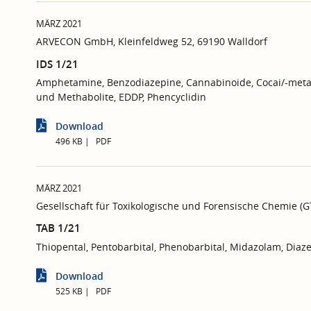
MÄRZ 2021
ARVECON GmbH, Kleinfeldweg 52, 69190 Walldorf
IDS 1/21
Amphetamine, Benzodiazepine, Cannabinoide, Cocai/-metab
und Methabolite, EDDP, Phencyclidin
Download
496 KB
PDF
MÄRZ 2021
Gesellschaft für Toxikologische und Forensische Chemie (
TAB 1/21
Thiopental, Pentobarbital, Phenobarbital, Midazolam, Di
Download
525 KB
PDF