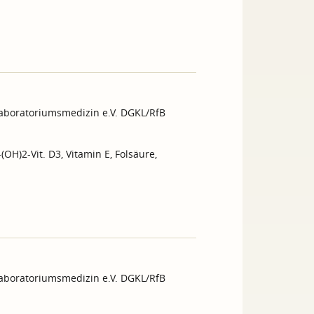
Laboratoriumsmedizin e.V. DGKL/RfB
(OH)2-Vit. D3, Vitamin E, Folsäure,
Laboratoriumsmedizin e.V. DGKL/RfB