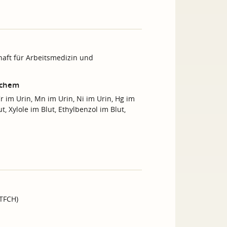
haft für Arbeitsmedizin und
ischem
Cr im Urin, Mn im Urin, Ni im Urin, Hg im
t, Xylole im Blut, Ethylbenzol im Blut,
GTFCH)