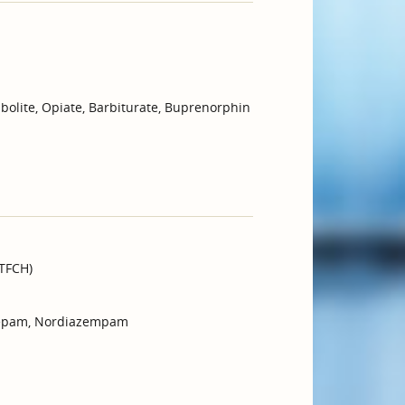
olite, Opiate, Barbiturate, Buprenorphin
GTFCH)
azepam, Nordiazempam