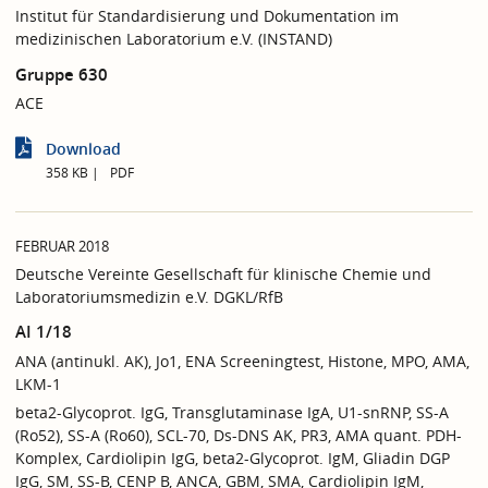
Institut für Standardisierung und Dokumentation im
medizinischen Laboratorium e.V. (INSTAND)
Gruppe 630
ACE
Download
358 KB
PDF
FEBRUAR 2018
Deutsche Vereinte Gesellschaft für klinische Chemie und
Laboratoriumsmedizin e.V. DGKL/RfB
AI 1/18
ANA (antinukl. AK), Jo1, ENA Screeningtest, Histone, MPO, AMA,
LKM-1
beta2-Glycoprot. IgG, Transglutaminase IgA, U1-snRNP, SS-A
(Ro52), SS-A (Ro60), SCL-70, Ds-DNS AK, PR3, AMA quant. PDH-
Komplex, Cardiolipin IgG, beta2-Glycoprot. IgM, Gliadin DGP
IgG, SM, SS-B, CENP B, ANCA, GBM, SMA, Cardiolipin IgM,