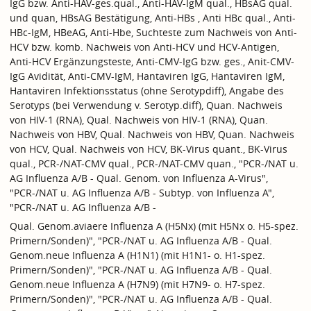
IgG bzw. Anti-HAV-ges.qual., Anti-HAV-IgM qual., HBsAG qual.
und quan, HBsAG Bestätigung, Anti-HBs , Anti HBc qual., Anti-
HBc-IgM, HBeAG, Anti-Hbe, Suchteste zum Nachweis von Anti-
HCV bzw. komb. Nachweis von Anti-HCV und HCV-Antigen,
Anti-HCV Ergänzungsteste, Anti-CMV-IgG bzw. ges., Anit-CMV-
IgG Avidität, Anti-CMV-IgM, Hantaviren IgG, Hantaviren IgM,
Hantaviren Infektionsstatus (ohne Serotypdiff), Angabe des
Serotyps (bei Verwendung v. Serotyp.diff), Quan. Nachweis
von HIV-1 (RNA), Qual. Nachweis von HIV-1 (RNA), Quan.
Nachweis von HBV, Qual. Nachweis von HBV, Quan. Nachweis
von HCV, Qual. Nachweis von HCV, BK-Virus quant., BK-Virus
qual., PCR-/NAT-CMV qual., PCR-/NAT-CMV quan., "PCR-/NAT u.
AG Influenza A/B - Qual. Genom. von Influenza A-Virus",
"PCR-/NAT u. AG Influenza A/B - Subtyp. von Influenza A",
"PCR-/NAT u. AG Influenza A/B -
Qual. Genom.aviaere Influenza A (H5Nx) (mit H5Nx o. H5-spez.
Primern/Sonden)", "PCR-/NAT u. AG Influenza A/B - Qual.
Genom.neue Influenza A (H1N1) (mit H1N1- o. H1-spez.
Primern/Sonden)", "PCR-/NAT u. AG Influenza A/B - Qual.
Genom.neue Influenza A (H7N9) (mit H7N9- o. H7-spez.
Primern/Sonden)", "PCR-/NAT u. AG Influenza A/B - Qual.