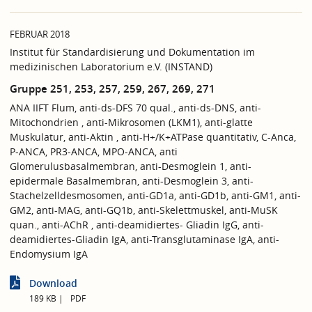
FEBRUAR 2018
Institut für Standardisierung und Dokumentation im
medizinischen Laboratorium e.V. (INSTAND)
Gruppe 251, 253, 257, 259, 267, 269, 271
ANA IIFT Flum, anti-ds-DFS 70 qual., anti-ds-DNS, anti-
Mitochondrien , anti-Mikrosomen (LKM1), anti-glatte
Muskulatur, anti-Aktin , anti-H+/K+ATPase quantitativ, C-Anca,
P-ANCA, PR3-ANCA, MPO-ANCA, anti
Glomerulusbasalmembran, anti-Desmoglein 1, anti-
epidermale Basalmembran, anti-Desmoglein 3, anti-
Stachelzelldesmosomen, anti-GD1a, anti-GD1b, anti-GM1, anti-
GM2, anti-MAG, anti-GQ1b, anti-Skelettmuskel, anti-MuSK
quan., anti-AChR , anti-deamidiertes- Gliadin IgG, anti-
deamidiertes-Gliadin IgA, anti-Transglutaminase IgA, anti-
Endomysium IgA
Download
189 KB
PDF