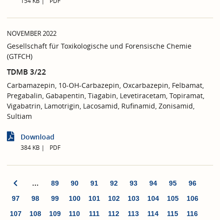
154 KB
PDF
NOVEMBER 2022
Gesellschaft für Toxikologische und Forensische Chemie
(GTFCH)
TDMB 3/22
Carbamazepin, 10-OH-Carbazepin, Oxcarbazepin, Felbamat,
Pregabalin, Gabapentin, Tiagabin, Levetiracetam, Topiramat,
Vigabatrin, Lamotrigin, Lacosamid, Rufinamid, Zonisamid,
Sultiam
Download
384 KB
PDF
…
89
90
91
92
93
94
95
96
97
98
99
100
101
102
103
104
105
106
107
108
109
110
111
112
113
114
115
116