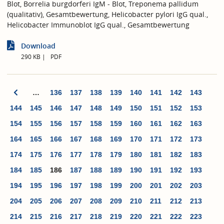
Blot, Borrelia burgdorferi IgM - Blot, Treponema pallidum
(qualitativ), Gesamtbewertung, Helicobacter pylori IgG qual.,
Helicobacter Immunoblot IgG qual., Gesamtbewertung
Download
290 KB
PDF
…
136
137
138
139
140
141
142
143
144
145
146
147
148
149
150
151
152
153
154
155
156
157
158
159
160
161
162
163
164
165
166
167
168
169
170
171
172
173
174
175
176
177
178
179
180
181
182
183
184
185
186
187
188
189
190
191
192
193
194
195
196
197
198
199
200
201
202
203
204
205
206
207
208
209
210
211
212
213
214
215
216
217
218
219
220
221
222
223