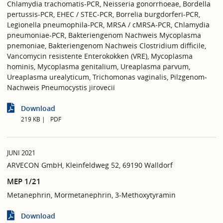
Chlamydia trachomatis-PCR, Neisseria gonorrhoeae, Bordella
pertussis-PCR, EHEC / STEC-PCR, Borrelia burgdorferi-PCR,
Legionella pneumophila-PCR, MRSA / cMRSA-PCR, Chlamydia
pneumoniae-PCR, Bakteriengenom Nachweis Mycoplasma
pnemoniae, Bakteriengenom Nachweis Clostridium difficile,
Vancomycin resistente Enterokokken (VRE), Mycoplasma
hominis, Mycoplasma genitalium, Ureaplasma parvum,
Ureaplasma urealyticum, Trichomonas vaginalis, Pilzgenom-
Nachweis Pneumocystis jirovecii
Download
219 KB
PDF
JUNI 2021
ARVECON GmbH, Kleinfeldweg 52, 69190 Walldorf
MEP 1/21
Metanephrin, Mormetanephrin, 3-Methoxytyramin
Download