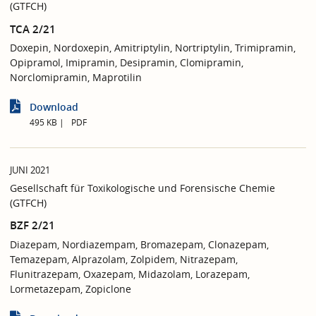
(GTFCH)
TCA 2/21
Doxepin, Nordoxepin, Amitriptylin, Nortriptylin, Trimipramin,
Opipramol, Imipramin, Desipramin, Clomipramin,
Norclomipramin, Maprotilin
Download
495 KB
PDF
JUNI 2021
Gesellschaft für Toxikologische und Forensische Chemie
(GTFCH)
BZF 2/21
Diazepam, Nordiazempam, Bromazepam, Clonazepam,
Temazepam, Alprazolam, Zolpidem, Nitrazepam,
Flunitrazepam, Oxazepam, Midazolam, Lorazepam,
Lormetazepam, Zopiclone