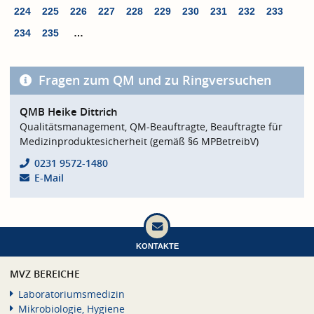
224
225
226
227
228
229
230
231
232
233
234
235
…
Fragen zum QM und zu Ringversuchen
QMB Heike Dittrich
Qualitätsmanagement, QM-Beauftragte, Beauftragte für
Medizinproduktesicherheit (gemäß §6 MPBetreibV)
0231 9572-1480
E-Mail
KONTAKTE
MVZ BEREICHE
Laboratoriumsmedizin
Mikrobiologie, Hygiene