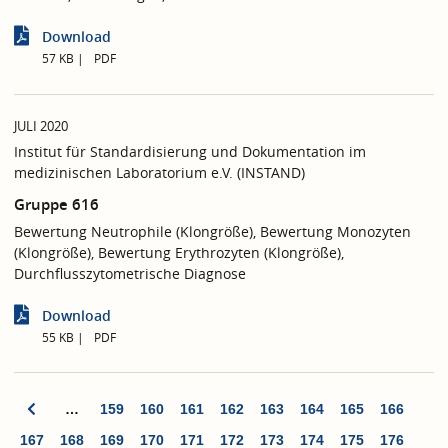
Download
57 KB
PDF
JULI 2020
Institut für Standardisierung und Dokumentation im
medizinischen Laboratorium e.V. (INSTAND)
Gruppe 616
Bewertung Neutrophile (Klongröße), Bewertung Monozyten
(Klongröße), Bewertung Erythrozyten (Klongröße),
Durchflusszytometrische Diagnose
Download
55 KB
PDF
…
159
160
161
162
163
164
165
166
167
168
169
170
171
172
173
174
175
176