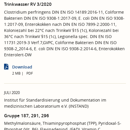
Trinkwasser RV 3/2020
Clostridium perfringens DIN EN ISO 14189:2016-11, Coliforme
Bakterien DIN EN ISO 9308-1:2017-09, E. coli DIN EN ISO 9308-
1:2017-09, Enterokokken nach DIN EN ISO 7899-2:2000-11,
Koloniezahl bei 22°C nach TrinkwV §15 (1c), Koloniezahl bei
36°C nach TrinkwV §15 (1c), Legionella spec. DIN EN ISO
11731:2019-3 Verf.7,GVPC, Coliforme Bakterien DIN EN ISO
9308-2_2014-6, E. coli DIN EN ISO 9308-2:2014-6, Enterokokken
Enterolert-DW
Download
2 MB
PDF
JULI 2020
Institut für Standardisierung und Dokumentation im
medizinischen Laboratorium e.V. (INSTAND)
Gruppe 187, 291, 296
Methylmalonsäure, Thiaminpyrophosphat (TPP), Pyridoxal-S-
Phosphat (Vit. B6), Flavinadenind. (FAD), Vitamin C