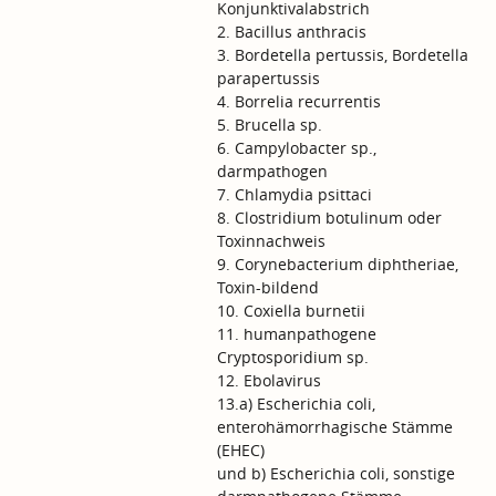
Konjunktivalabstrich
2. Bacillus anthracis
3. Bordetella pertussis, Bordetella
parapertussis
4. Borrelia recurrentis
5. Brucella sp.
6. Campylobacter sp.,
darmpathogen
7. Chlamydia psittaci
8. Clostridium botulinum oder
Toxinnachweis
9. Corynebacterium diphtheriae,
Toxin-bildend
10. Coxiella burnetii
11. humanpathogene
Cryptosporidium sp.
12. Ebolavirus
13.a) Escherichia coli,
enterohämorrhagische Stämme
(EHEC)
und b) Escherichia coli, sonstige