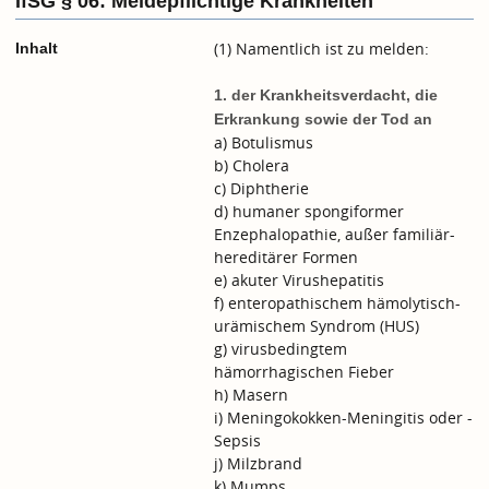
IfSG § 06: Meldepflichtige Krankheiten
(1) Namentlich ist zu melden:
Inhalt
1. der Krankheitsverdacht, die
Erkrankung sowie der Tod an
a) Botulismus
b) Cholera
c) Diphtherie
d) humaner spongiformer
Enzephalopathie, außer familiär-
hereditärer Formen
e) akuter Virushepatitis
f) enteropathischem hämolytisch-
urämischem Syndrom (HUS)
g) virusbedingtem
hämorrhagischen Fieber
h) Masern
i) Meningokokken-Meningitis oder -
Sepsis
j) Milzbrand
k) Mumps