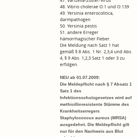
47. Varizella-Zoster-Virus
48. Vibrio cholerae O:1 und O:139
49. Yersinia enterocolitica,
darmpathogen
50. Yersinia pestis
51. andere Erreger
hämorrhagischer Fieber.
Die Meldung nach Satz 1 hat
gemäß § 8 Abs. 1 Nr. 2,3,4 und Abs.
4, § 9 Abs. 1,2,3 Satz 1 oder 3 zu
erfolgen.
NEU ab 01.07.2009:
Die Meldepflicht nach § 7 Absatz 1
Satz 1 des
Infektionsschutzgesetzes wird auf
methicillinresistente Stämme des
Krankheitserregers
Staphylococcus aureus (MRSA)
ausgedehnt. Die Meldepflicht gilt
nur für den Nachweis aus Blut