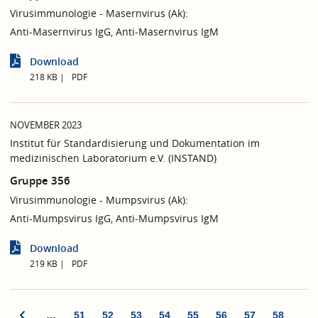
Virusimmunologie - Masernvirus (Ak):
Anti-Masernvirus IgG, Anti-Masernvirus IgM
Download
218 KB
PDF
NOVEMBER 2023
Institut für Standardisierung und Dokumentation im
medizinischen Laboratorium e.V. (INSTAND)
Gruppe 356
Virusimmunologie - Mumpsvirus (Ak):
Anti-Mumpsvirus IgG, Anti-Mumpsvirus IgM
Download
219 KB
PDF
…
51
52
53
54
55
56
57
58