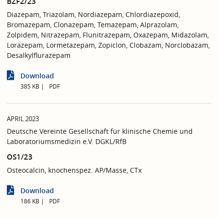
BZF2/23
Diazepam, Triazolam, Nordiazepam, Chlordiazepoxid,
Bromazepam, Clonazepam, Temazepam, Alprazolam,
Zolpidem, Nitrazepam, Flunitrazepam, Oxazepam, Midazolam,
Lorazepam, Lormetazepam, Zopiclon, Clobazam, Norclobazam,
Desalkylflurazepam
Download
385 KB
PDF
APRIL 2023
Deutsche Vereinte Gesellschaft für klinische Chemie und
Laboratoriumsmedizin e.V. DGKL/RfB
OS1/23
Osteocalcin, knochenspez. AP/Masse, CTx
Download
186 KB
PDF