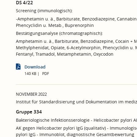
DS 4/22
Screening (immunologisch):
-Amphetamin u. ä., Barbiturate, Benzodiazepine, Cannabino
Phencyclidin u. Metab., Buprenorphin
Bestätigungsanalyse (chromatographisch):
Amphetamin u. ä., Barbiturate, Benzodiazepine, Cocain + M
Methylphenidat, Opiate, 6-Acetylmorphin, Phencyclidin u. Me
Fentanyl, Tramadol, Metamphetamin, Oxycodon
Download
140 KB
PDF
NOVEMBER 2022
Institut für Standardisierung und Dokumentation im mediz
Gruppe 334
Bakteriologische Infektionsserologie - Helicobacter pylori A
AK gegen Helicobacter pylori IgG (qualitativ) - Immunologis
pylori IgG - Immunoblot, diagnostische Gesamtbewertung