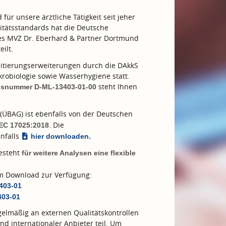
ür unsere ärztliche Tätigkeit seit jeher
tätsstandards hat die Deutsche
des MVZ Dr. Eberhard & Partner Dortmund
eilt.
tierungserweiterungen durch die DAkkS
robiologie sowie Wasserhygiene statt.
steht Ihnen
ngsnummer D-ML-13403-01-00
(ÜBAG) ist ebenfalls von der Deutschen
. Die
IEC 17025:2018
nfalls
hier downloaden.
besteht
für weitere Analysen eine flexible
zum Download zur Verfügung:
3403-01
403-01
elmäßig an externen Qualitätskontrollen
nd internationaler Anbieter teil. Um