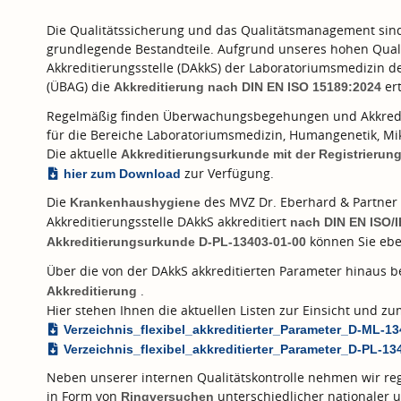
Die Qualitätssicherung und das Qualitätsmanagement sind f
grundlegende Bestandteile. Aufgrund unseres hohen Quali
Akkreditierungsstelle (DAkkS) der Laboratoriumsmedizin 
(ÜBAG) die
ert
Akkreditierung nach
DIN EN ISO 15189:2024
Regelmäßig finden Überwachungsbegehungen und Akkredi
für die Bereiche Laboratoriumsmedizin, Humangenetik, Mik
Die aktuelle
Akkreditierungsurkunde mit der Registrieru
zur Verfügung.
hier zum Download
Die
des MVZ Dr. Eberhard & Partner 
Krankenhaushygiene
Akkreditierungsstelle DAkkS akkreditiert
nach
DIN EN ISO/
können Sie ebe
Akkreditierungsurkunde D-PL-13403-01-00
Über die von der DAkkS akkreditierten Parameter hinaus 
.
Akkreditierung
Hier stehen Ihnen die aktuellen Listen zur Einsicht und 
Verzeichnis_flexibel_akkreditierter_Parameter_D-ML-1
Verzeichnis_flexibel_akkreditierter_Parameter_D-PL-13
Neben unserer internen Qualitätskontrolle nehmen wir reg
in Form von
unterschiedlicher nationaler u
Ringversuchen