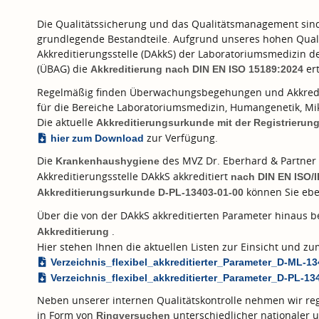
Die Qualitätssicherung und das Qualitätsmanagement sind f
grundlegende Bestandteile. Aufgrund unseres hohen Quali
Akkreditierungsstelle (DAkkS) der Laboratoriumsmedizin 
(ÜBAG) die
ert
Akkreditierung nach
DIN EN ISO 15189:2024
Regelmäßig finden Überwachungsbegehungen und Akkredi
für die Bereiche Laboratoriumsmedizin, Humangenetik, Mik
Die aktuelle
Akkreditierungsurkunde mit der Registrieru
zur Verfügung.
hier zum Download
Die
des MVZ Dr. Eberhard & Partner 
Krankenhaushygiene
Akkreditierungsstelle DAkkS akkreditiert
nach
DIN EN ISO/
können Sie ebe
Akkreditierungsurkunde D-PL-13403-01-00
Über die von der DAkkS akkreditierten Parameter hinaus 
.
Akkreditierung
Hier stehen Ihnen die aktuellen Listen zur Einsicht und 
Verzeichnis_flexibel_akkreditierter_Parameter_D-ML-1
Verzeichnis_flexibel_akkreditierter_Parameter_D-PL-13
Neben unserer internen Qualitätskontrolle nehmen wir reg
in Form von
unterschiedlicher nationaler u
Ringversuchen