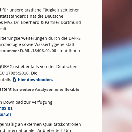
ür unsere ärztliche Tätigkeit seit jeher
tätsstandards hat die Deutsche
des MVZ Dr. Eberhard & Partner Dortmund
eilt.
tierungserweiterungen durch die DAkkS
robiologie sowie Wasserhygiene statt.
steht Ihnen
ngsnummer D-ML-13403-01-00
(ÜBAG) ist ebenfalls von der Deutschen
. Die
IEC 17025:2018
nfalls
hier downloaden.
besteht
für weitere Analysen eine flexible
zum Download zur Verfügung:
3403-01
403-01
elmäßig an externen Qualitätskontrollen
nd internationaler Anbieter teil. Um