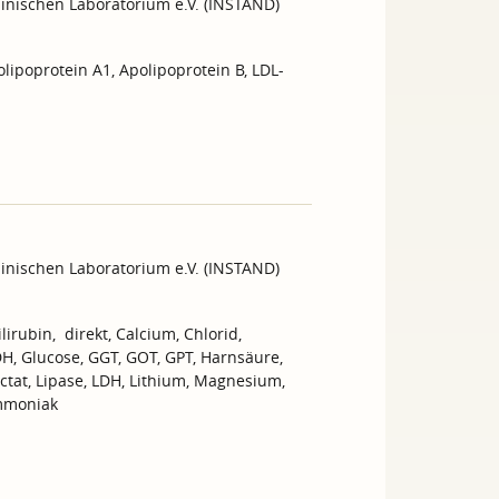
inischen Laboratorium e.V. (INSTAND)
olipoprotein A1, Apolipoprotein B, LDL-
inischen Laboratorium e.V. (INSTAND)
lirubin, direkt, Calcium, Chlorid,
DH, Glucose, GGT, GOT, GPT, Harnsäure,
actat, Lipase, LDH, Lithium, Magnesium,
Ammoniak