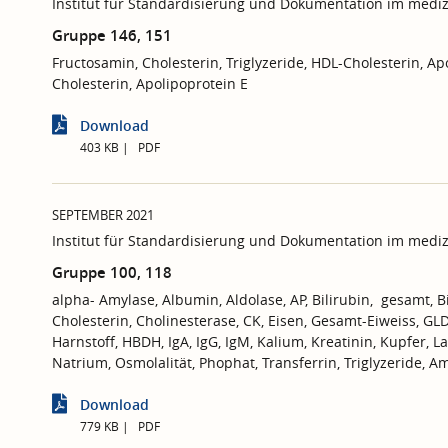
Institut für Standardisierung und Dokumentation im mediz
Gruppe 146, 151
Fructosamin, Cholesterin, Triglyzeride, HDL-Cholesterin, Ap
Cholesterin, Apolipoprotein E
Download
403 KB
PDF
SEPTEMBER 2021
Institut für Standardisierung und Dokumentation im mediz
Gruppe 100, 118
alpha- Amylase, Albumin, Aldolase, AP, Bilirubin, gesamt, Bi
Cholesterin, Cholinesterase, CK, Eisen, Gesamt-Eiweiss, GL
Harnstoff, HBDH, IgA, IgG, IgM, Kalium, Kreatinin, Kupfer, L
Natrium, Osmolalität, Phophat, Transferrin, Triglyzeride, 
Download
779 KB
PDF