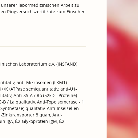
 unserer labormedizinischen Arbeit zu
ellen Ringversuchszertifikate zum Einsehen
inischen Laboratorium e.V. (INSTAND)
ntitativ, anti-Mikrosomen (LKM1)
ti-H+/K+ATPase semiquantitativ, anti-U1-
itativ, Anti-SS-A / Ro (52kD - Proteine) -
SS-B / La qualitativ, Anti-Topoisomerase - 1
A-Synthetase) qualitativ, Anti-Inselzellen
ti-Zinktransporter 8 quan, Anti-
pin IgA, ß2-Glykoprotein IgM, ß2-