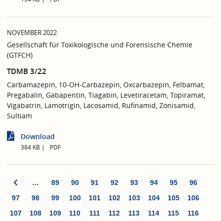
NOVEMBER 2022
Gesellschaft für Toxikologische und Forensische Chemie
(GTFCH)
TDMB 3/22
Carbamazepin, 10-OH-Carbazepin, Oxcarbazepin, Felbamat,
Pregabalin, Gabapentin, Tiagabin, Levetiracetam, Topiramat,
Vigabatrin, Lamotrigin, Lacosamid, Rufinamid, Zonisamid,
Sultiam
Download
384 KB
PDF
…
89
90
91
92
93
94
95
96
97
98
99
100
101
102
103
104
105
106
107
108
109
110
111
112
113
114
115
116