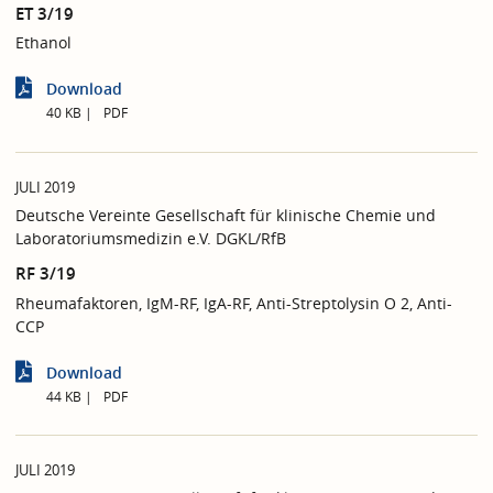
ET 3/19
Ethanol
Download
40 KB
PDF
JULI 2019
Deutsche Vereinte Gesellschaft für klinische Chemie und
Laboratoriumsmedizin e.V. DGKL/RfB
RF 3/19
Rheumafaktoren, IgM-RF, IgA-RF, Anti-Streptolysin O 2, Anti-
CCP
Download
44 KB
PDF
JULI 2019