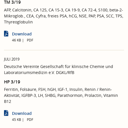
TM 3/19
AFP, Calcitonin, CA 125, CA 15-3, CA 19-9, CA 72-4, S100, beta-2-
Mikroglob., CEA, Cyfra, freies PSA, hCG, NSE, PAP, PSA, SCC, TPS,
Thyreoglobulin
Download
46 KB
PDF
JULI 2019
Deutsche Vereinte Gesellschaft für klinische Chemie und
Laboratoriumsmedizin e.V. DGKL/RfB
HP 3/19
Ferritin, Folsäure, FSH, hGH, IGF-1, Insulin, Renin / Renin-
Aktivität, IGFBP-3, LH, SHBG, Parathormon, Prolactin, Vitamin
B12
Download
45 KB
PDF