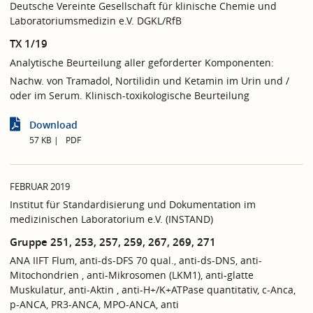
Deutsche Vereinte Gesellschaft für klinische Chemie und
Laboratoriumsmedizin e.V. DGKL/RfB
TX 1/19
Analytische Beurteilung aller geforderter Komponenten:
Nachw. von Tramadol, Nortilidin und Ketamin im Urin und /
oder im Serum. Klinisch-toxikologische Beurteilung
Download
57 KB
PDF
FEBRUAR 2019
Institut für Standardisierung und Dokumentation im
medizinischen Laboratorium e.V. (INSTAND)
Gruppe 251, 253, 257, 259, 267, 269, 271
ANA IIFT Flum, anti-ds-DFS 70 qual., anti-ds-DNS, anti-
Mitochondrien , anti-Mikrosomen (LKM1), anti-glatte
Muskulatur, anti-Aktin , anti-H+/K+ATPase quantitativ, c-Anca,
p-ANCA, PR3-ANCA, MPO-ANCA, anti