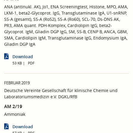
ANA (antinukl. AK), Jo1, ENA Screeningtest, Histone, MPO, AMA,
LKM-1, beta2-Glycoprot. IgG, Transglutaminase IgA, U1-snRNP,
SS-A (gesamt), SS-A (Ro52), SS-A (Ro60), SCL-70, Ds-DNS AK,
PR3, AMA quant. PDH-Komplex, Cardiolipin IgG, beta2-
Glycoprot. IgM, Gliadin DGP IgG, SM, SS-B, CENP B, ANCA, GBM,
SMA, Cardiolipin IgM, Transglutaminase IgG, Endomysium IgA,
Gliadin DGP IgA
Download
53 KB
PDF
FEBRUAR 2019
Deutsche Vereinte Gesellschaft für klinische Chemie und
Laboratoriumsmedizin e.V. DGKL/RfB
AM 2/19
Ammoniak
Download