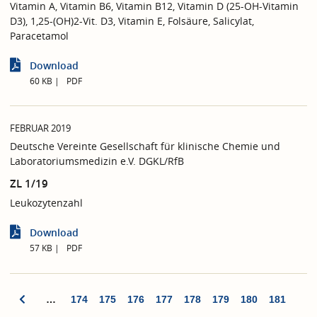
Vitamin A, Vitamin B6, Vitamin B12, Vitamin D (25-OH-Vitamin
D3), 1,25-(OH)2-Vit. D3, Vitamin E, Folsäure, Salicylat,
Paracetamol
Download
60 KB
PDF
FEBRUAR 2019
Deutsche Vereinte Gesellschaft für klinische Chemie und
Laboratoriumsmedizin e.V. DGKL/RfB
ZL 1/19
Leukozytenzahl
Download
57 KB
PDF
…
174
175
176
177
178
179
180
181