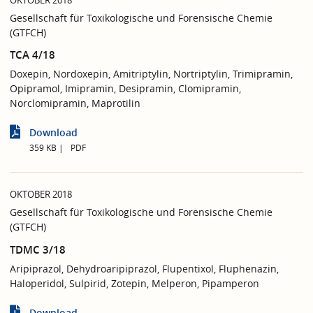
OKTOBER 2018
Gesellschaft für Toxikologische und Forensische Chemie
(GTFCH)
TCA 4/18
Doxepin, Nordoxepin, Amitriptylin, Nortriptylin, Trimipramin,
Opipramol, Imipramin, Desipramin, Clomipramin,
Norclomipramin, Maprotilin
Download
359 KB
PDF
OKTOBER 2018
Gesellschaft für Toxikologische und Forensische Chemie
(GTFCH)
TDMC 3/18
Aripiprazol, Dehydroaripiprazol, Flupentixol, Fluphenazin,
Haloperidol, Sulpirid, Zotepin, Melperon, Pipamperon
Download