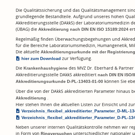
Die Qualitätssicherung und das Qualitätsmanagement sind f
grundlegende Bestandteile. Aufgrund unseres hohen Quali
Akkreditierungsstelle (DAkkS) der Laboratoriumsmedizin 
(ÜBAG) die
ert
Akkreditierung nach
DIN EN ISO 15189:2024
Regelmäßig finden Überwachungsbegehungen und Akkredi
für die Bereiche Laboratoriumsmedizin, Humangenetik, Mik
Die aktuelle
Akkreditierungsurkunde mit der Registrieru
zur Verfügung.
hier zum Download
Die
des MVZ Dr. Eberhard & Partner 
Krankenhaushygiene
Akkreditierungsstelle DAkkS akkreditiert
nach
DIN EN ISO/
können Sie ebe
Akkreditierungsurkunde D-PL-13403-01-00
Über die von der DAkkS akkreditierten Parameter hinaus 
.
Akkreditierung
Hier stehen Ihnen die aktuellen Listen zur Einsicht und 
Verzeichnis_flexibel_akkreditierter_Parameter_D-ML-1
Verzeichnis_flexibel_akkreditierter_Parameter_D-PL-13
Neben unserer internen Qualitätskontrolle nehmen wir reg
in Form von
unterschiedlicher nationaler u
Ringversuchen