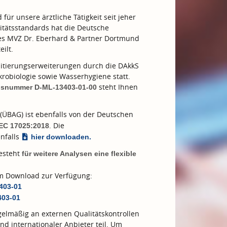
ür unsere ärztliche Tätigkeit seit jeher
tätsstandards hat die Deutsche
des MVZ Dr. Eberhard & Partner Dortmund
eilt.
tierungserweiterungen durch die DAkkS
robiologie sowie Wasserhygiene statt.
steht Ihnen
ngsnummer D-ML-13403-01-00
(ÜBAG) ist ebenfalls von der Deutschen
. Die
IEC 17025:2018
nfalls
hier downloaden.
besteht
für weitere Analysen eine flexible
zum Download zur Verfügung:
3403-01
403-01
elmäßig an externen Qualitätskontrollen
nd internationaler Anbieter teil. Um