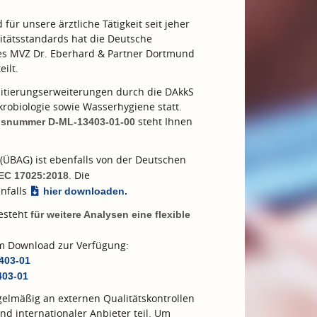
ür unsere ärztliche Tätigkeit seit jeher
tätsstandards hat die Deutsche
des MVZ Dr. Eberhard & Partner Dortmund
eilt.
tierungserweiterungen durch die DAkkS
robiologie sowie Wasserhygiene statt.
steht Ihnen
ngsnummer D-ML-13403-01-00
(ÜBAG) ist ebenfalls von der Deutschen
. Die
IEC 17025:2018
nfalls
hier downloaden.
besteht
für weitere Analysen eine flexible
zum Download zur Verfügung:
3403-01
403-01
elmäßig an externen Qualitätskontrollen
nd internationaler Anbieter teil. Um