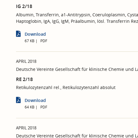
IG 2/18
Albumin, Transferrin, a1-Antitrypsin, Coeruloplasmin, Cys
Haptoglobin, IgA, IgG, IgM, Präalbumin, lösl. Transferrin Re
Download
67 KB
PDF
APRIL 2018
Deutsche Vereinte Gesellschaft für klinische Chemie und 
RE 2/18
Retikulozytenzahl rel., Retikulozytenzahl absolut
Download
64 KB
PDF
APRIL 2018
Deutsche Vereinte Gesellschaft für klinische Chemie und 