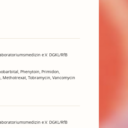
Laboratoriumsmedizin e.V. DGKL/RfB
obarbital, Phenytoin, Primidon,
in, Methotrexat, Tobramycin, Vancomycin
Laboratoriumsmedizin e.V. DGKL/RfB