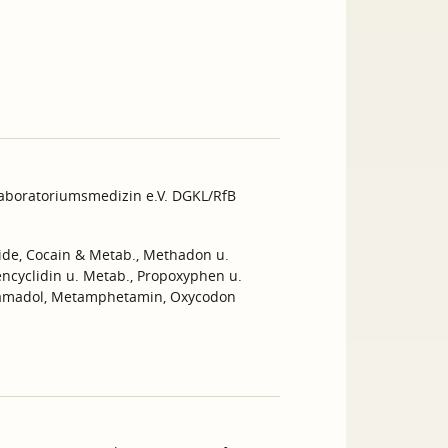
Laboratoriumsmedizin e.V. DGKL/RfB
ide, Cocain & Metab., Methadon u.
ncyclidin u. Metab., Propoxyphen u.
 Tramadol, Metamphetamin, Oxycodon