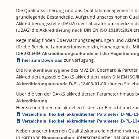
Die Qualitätssicherung und das Qualitätsmanagement sind f
grundlegende Bestandteile. Aufgrund unseres hohen Quali
Akkreditierungsstelle (DAkkS) der Laboratoriumsmedizin 
(ÜBAG) die
ert
Akkreditierung nach
DIN EN ISO 15189:2024
Regelmäßig finden Überwachungsbegehungen und Akkredi
für die Bereiche Laboratoriumsmedizin, Humangenetik, Mik
Die aktuelle
Akkreditierungsurkunde mit der Registrieru
zur Verfügung.
hier zum Download
Die
des MVZ Dr. Eberhard & Partner 
Krankenhaushygiene
Akkreditierungsstelle DAkkS akkreditiert
nach
DIN EN ISO/
können Sie ebe
Akkreditierungsurkunde D-PL-13403-01-00
Über die von der DAkkS akkreditierten Parameter hinaus 
.
Akkreditierung
Hier stehen Ihnen die aktuellen Listen zur Einsicht und 
Verzeichnis_flexibel_akkreditierter_Parameter_D-ML-1
Verzeichnis_flexibel_akkreditierter_Parameter_D-PL-13
Neben unserer internen Qualitätskontrolle nehmen wir reg
in Form von
unterschiedlicher nationaler u
Ringversuchen