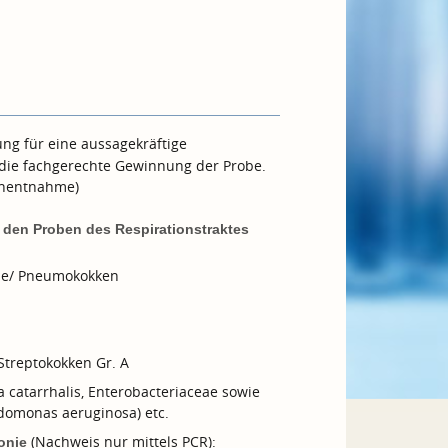
ng für eine aussagekräftige
t die fachgerechte Gewinnung der Probe.
enentnahme)
n den Proben des Respirationstraktes
ae/ Pneumokokken
Streptokokken Gr. A
 catarrhalis, Enterobacteriaceae sowie
domonas aeruginosa) etc.
(Nachweis nur mittels PCR):
onie