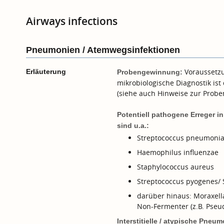
Airways infections
Pneumonien / Atemwegsinfektionen
Voraussetzu
Erläuterung
Probengewinnung:
mikrobiologische Diagnostik is
(siehe auch Hinweise zur Prob
Potentiell pathogene Erreger i
sind u.a.:
Streptococcus pneumoni
Haemophilus influenzae
Staphylococcus aureus
Streptococcus pyogenes/ 
darüber hinaus: Moraxella
Non-Fermenter (z.B. Pseu
Interstitielle / atypische Pneum