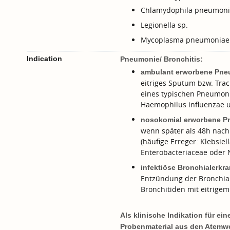
Chlamydophila pneumoni
Legionella sp.
Mycoplasma pneumoniae
Indication
Pneumonie/ Bronchitis:
ambulant erworbene Pne
eitriges Sputum bzw. Trac
eines typischen Pneumoni
Haemophilus influenzae u
nosokomial erworbene P
wenn später als 48h nach
(häufige Erreger: Klebsiell
Enterobacteriaceae oder 
infektiöse Bronchialerkr
Entzündung der Bronchial
Bronchitiden mit eitrige
Als klinische Indikation für e
Probenmaterial aus den Atemw