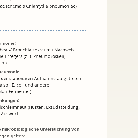
ae (ehemals Chlamydia pneumoniae)
umonie:
heal-/ Bronchialsekret mit Nachweis
e-Erregers (z.B. Pneumokokken;
.a.)
neumonie:
 der stationären Aufnahme aufgetreten
a sp., E. coli und andere
Non-Fermenter)
ankungen:
schleimhaut (Husten, Exsudatbildung);
m Auswurf
ine mikrobiologische Untersuchung von
egen gelten: