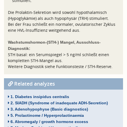
stimuliert.
Die Prolaktin-Sekretion wird sowohl hypothalamisch
(Hypoglykämie) als auch hypophysär (TRH) stimuliert.
Bei der Frau schließt ein normaler, ovulatorischer Zyklus
eine HVL-lnsuffizienz weitgehend aus.
Wachstumshormon-(STH-) Mangel, Ausschluss-
Diagnostik:
STH basal: ein Serumspiegel > 5 ng/ml schließt einen
kompletten STH-Mangel aus.
Weitere Diagnostik siehe Funktionsteste / STH-Reserve.
Related analyzes
1. Diabetes insipidus centralis
2. SIADH (Syndrome of inadequate ADH-Secretion)
3. Adenohypophyse (Basic diagnostics)
5. Prolactinome / Hyperprolactinaemia
6. Abromegaly / growth hormone excess