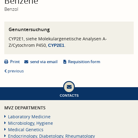
Benzene
Benzol
Genuntersuchung
CYP2E1, siehe Molekulargenetische Analysen A-
Z/Cytochrom P450,
.
CYP2E1
Print
send via email
Requisition form
previous
CONTACTS
MVZ DEPARTMENTS
Laboratory Medicine
Microbiology, Hygiene
Medical Genetics
Endocrinology, Diabetology, Rheumatology