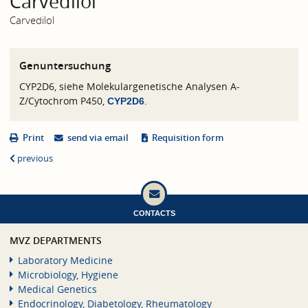
Carvedilol
Carvedilol
Genuntersuchung
CYP2D6, siehe Molekulargenetische Analysen A-
Z/Cytochrom P450,
.
CYP2D6
Print
send via email
Requisition form
previous
CONTACTS
MVZ DEPARTMENTS
Laboratory Medicine
Microbiology, Hygiene
Medical Genetics
Endocrinology, Diabetology, Rheumatology