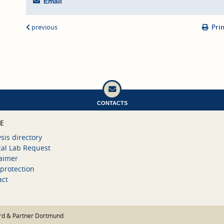
Email
previous
Pri
CONTACTS
CE
sis directory
cal Lab Request
laimer
protection
act
rd & Partner Dortmund