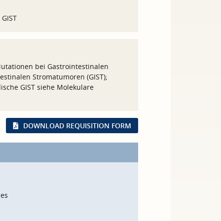
e GIST
tationen bei Gastrointestinalen
estinalen Stromatumoren (GIST);
dische GIST siehe Molekulare
DOWNLOAD REQUISITION FORM
mes