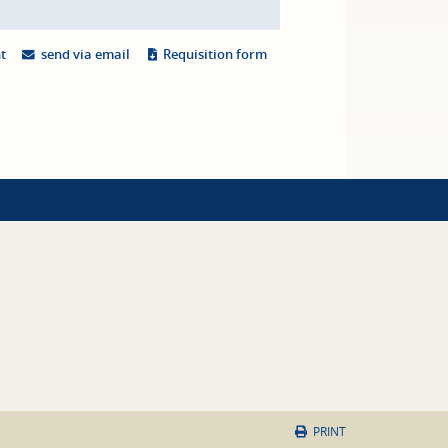
nt
send via email
Requisition form
PRINT