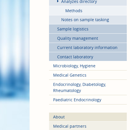
Analyzes directory
Methods
Notes on sample tasking
Sample logistics
Quality management
Current laboratory information
Contact laboratory
Microbiology, Hygiene
Medical Genetics
Endocrinology, Diabetology,
Rheumatology
Paediatric Endocrinology
About
Medical partners