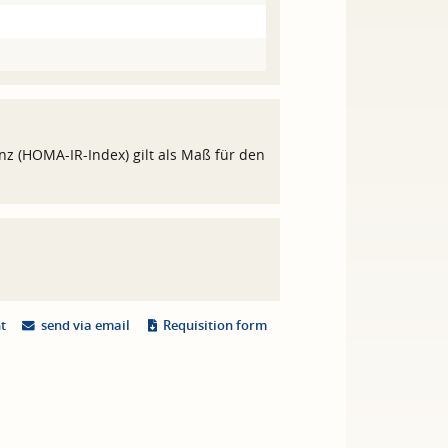
z (HOMA-IR-Index) gilt als Maß für den
nt
send via email
Requisition form