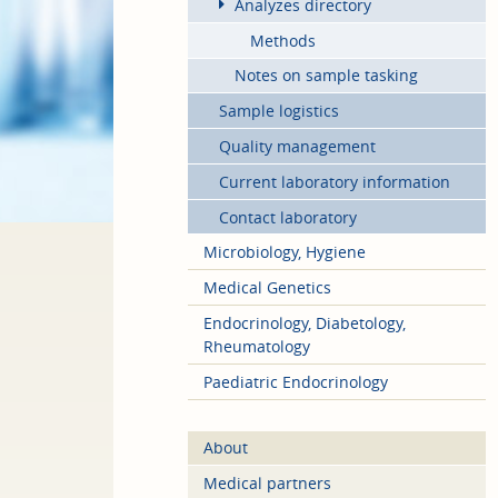
Analyzes directory
Methods
Notes on sample tasking
Sample logistics
Quality management
Current laboratory information
Contact laboratory
Microbiology, Hygiene
Medical Genetics
Endocrinology, Diabetology,
Rheumatology
Paediatric Endocrinology
About
Medical partners