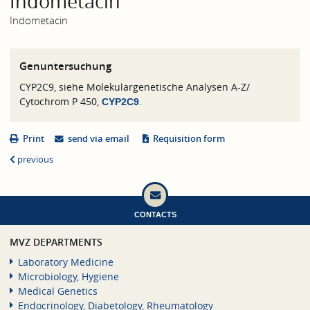
Indometacin
Indometacin
Genuntersuchung
CYP2C9, siehe Molekulargenetische Analysen A-Z/
Cytochrom P 450,
.
CYP2C9
Print
send via email
Requisition form
previous
CONTACTS
MVZ DEPARTMENTS
Laboratory Medicine
Microbiology, Hygiene
Medical Genetics
Endocrinology, Diabetology, Rheumatology