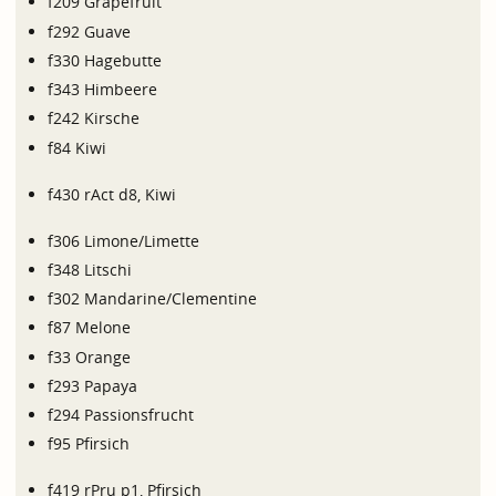
f209 Grapefruit
f292 Guave
f330 Hagebutte
f343 Himbeere
f242 Kirsche
f84 Kiwi
f430 rAct d8, Kiwi
f306 Limone/Limette
f348 Litschi
f302 Mandarine/Clementine
f87 Melone
f33 Orange
f293 Papaya
f294 Passionsfrucht
f95 Pfirsich
f419 rPru p1, Pfirsich