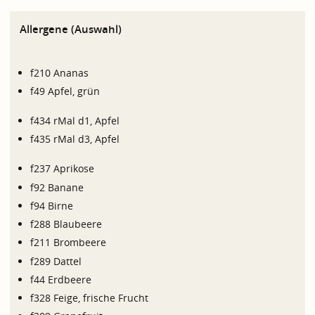
Allergene (Auswahl)
f210 Ananas
f49 Apfel, grün
f434 rMal d1, Apfel
f435 rMal d3, Apfel
f237 Aprikose
f92 Banane
f94 Birne
f288 Blaubeere
f211 Brombeere
f289 Dattel
f44 Erdbeere
f328 Feige, frische Frucht