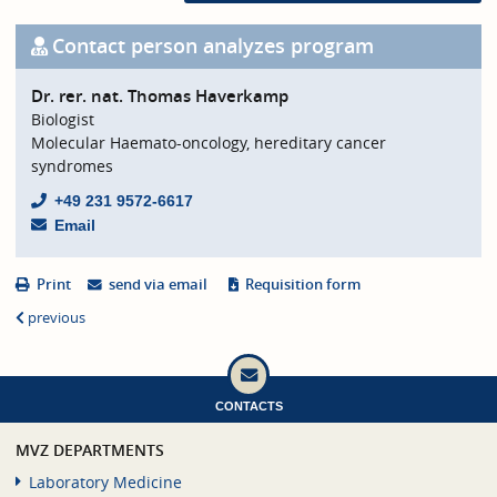
Contact person analyzes program
Dr. rer. nat. Thomas Haverkamp
Biologist
Molecular Haemato-oncology, hereditary cancer
syndromes
+49 231 9572-6617
Email
Print
send via email
Requisition form
previous
CONTACTS
MVZ DEPARTMENTS
Laboratory Medicine