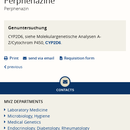
Perphenazine
Perphenazin
Genuntersuchung
CYP2D6, siehe Molekulargenetische Analysen A-
Z/Cytochrom P450,
.
CYP2D6
Print
send via email
Requisition form
previous
CONTACTS
MVZ DEPARTMENTS
Laboratory Medicine
Microbiology, Hygiene
Medical Genetics
Endocrinology, Diabetology, Rheumatology