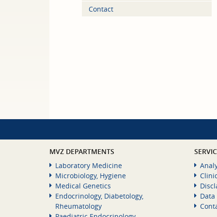
Contact
MVZ DEPARTMENTS
SERVI
Laboratory Medicine
Analy
Microbiology, Hygiene
Clini
Medical Genetics
Disc
Endocrinology, Diabetology,
Data 
Rheumatology
Cont
Paediatric Endocrinology