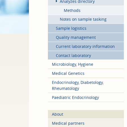
Analyzes directory
Methods
Notes on sample tasking
Sample logistics
Quality management
Current laboratory information
Contact laboratory
Microbiology, Hygiene
Medical Genetics
Endocrinology, Diabetology,
Rheumatology
Paediatric Endocrinology
About
Medical partners