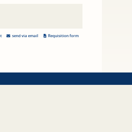
nt
send via email
Requisition form