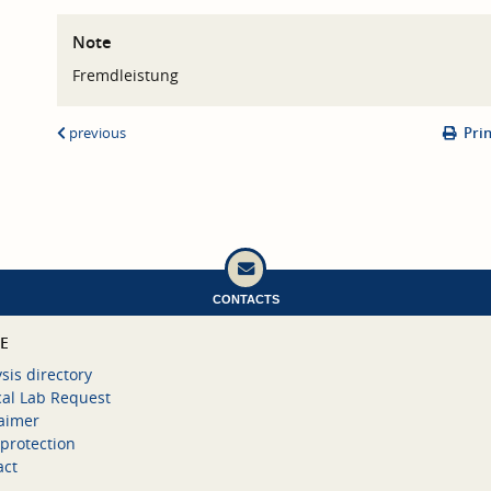
Note
Fremdleistung
previous
Pri
CONTACTS
CE
sis directory
cal Lab Request
laimer
protection
act