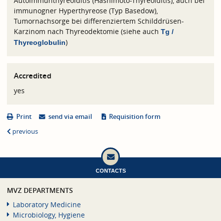
Autoimmunthyreoiditis (Hashimoto-Thyreoiditis), auch bei
immunogner Hyperthyreose (Typ Basedow),
Tumornachsorge bei differenziertem Schilddrüsen-
Karzinom nach Thyreodektomie (siehe auch
Tg /
)
Thyreoglobulin
Accredited
yes
Print
send via email
Requisition form
previous
CONTACTS
MVZ DEPARTMENTS
Laboratory Medicine
Microbiology, Hygiene