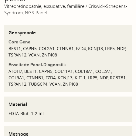
Vitreoretinopathie, exsudative, familiäre / Criswick-Schepens-
Syndrom, NGS-Panel
Gensymbole
Core Gene
BEST1, CAPN5, COL2A1, CTNNB1, FZD4, KCNJ13, LRP5, NDP,
TSPAN12, VCAN, ZNF408
Erweiterte Panel-Diagnostik
ATOH7, BEST1, CAPN5, COL11A1, COL18A1, COL2A1,
COL9A1, CTNNB1, FZD4, KCNJ13, KIF11, LRP5, NDP, RCBTB1,
TSPAN12, TUBGCP4, VCAN, ZNF408
Material
EDTA-Blut: 1-2 ml
Methode