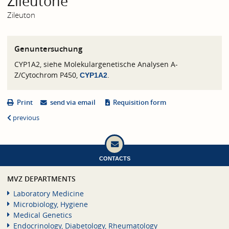
Zileutone
Zileuton
Genuntersuchung
CYP1A2, siehe Molekulargenetische Analysen A-
Z/Cytochrom P450,
.
CYP1A2
Print
send via email
Requisition form
previous
CONTACTS
MVZ DEPARTMENTS
Laboratory Medicine
Microbiology, Hygiene
Medical Genetics
Endocrinology, Diabetology, Rheumatology