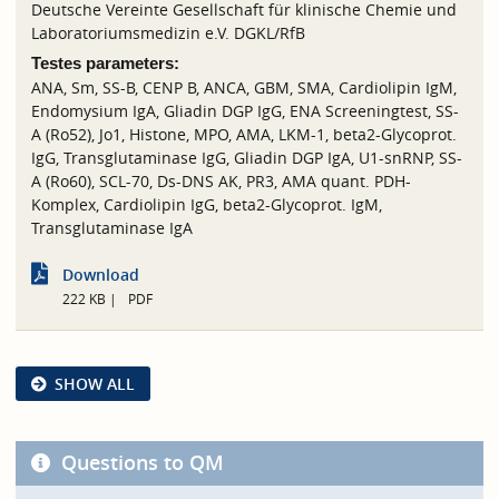
Deutsche Vereinte Gesellschaft für klinische Chemie und
Laboratoriumsmedizin e.V. DGKL/RfB
Testes parameters:
ANA, Sm, SS-B, CENP B, ANCA, GBM, SMA, Cardiolipin IgM,
Endomysium IgA, Gliadin DGP IgG, ENA Screeningtest, SS-
A (Ro52), Jo1, Histone, MPO, AMA, LKM-1, beta2-Glycoprot.
IgG, Transglutaminase IgG, Gliadin DGP IgA, U1-snRNP, SS-
A (Ro60), SCL-70, Ds-DNS AK, PR3, AMA quant. PDH-
Komplex, Cardiolipin IgG, beta2-Glycoprot. IgM,
Transglutaminase IgA
Download
222 KB
PDF
SHOW ALL
Questions to QM