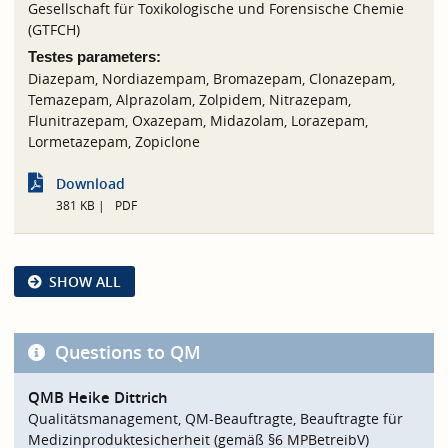
Gesellschaft für Toxikologische und Forensische Chemie
(GTFCH)
Testes parameters:
Diazepam, Nordiazempam, Bromazepam, Clonazepam,
Temazepam, Alprazolam, Zolpidem, Nitrazepam,
Flunitrazepam, Oxazepam, Midazolam, Lorazepam,
Lormetazepam, Zopiclone
Download
381 KB
PDF
SHOW ALL
Questions to QM
QMB Heike Dittrich
Qualitätsmanagement, QM-Beauftragte, Beauftragte für
Medizinproduktesicherheit (gemäß §6 MPBetreibV)