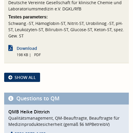
Deutsche Vereinte Gesellschaft für klinische Chemie und
Laboratoriumsmedizin e.V. DGKL/RfB
Testes parameters:
Schwang.-ST, Hämoglobin-ST, Nitrit-ST, Urobilinog.-ST, pH-
ST, Leukozyten-ST, Bilirubin-ST, Glucose-ST, Keton-ST, spez.
Gew. ST
Download
198 KB
PDF
SHOW ALL
Questions to QM
QMB Heike Dittrich
Qualitätsmanagement, QM-Beauftragte, Beauftragte für
Medizinproduktesicherheit (gemäß §6 MPBetreibV)