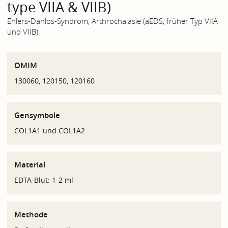
type VIIA & VIIB)
Ehlers-Danlos-Syndrom, Arthrochalasie (aEDS, früher Typ VIIA
und VIIB)
OMIM
130060, 120150, 120160
Gensymbole
COL1A1 und COL1A2
Material
EDTA-Blut: 1-2 ml
Methode