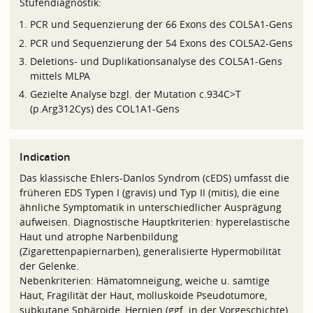
Stufendiagnostik:
PCR und Sequenzierung der 66 Exons des COL5A1-Gens
PCR und Sequenzierung der 54 Exons des COL5A2-Gens
Deletions- und Duplikationsanalyse des COL5A1-Gens
mittels MLPA
Gezielte Analyse bzgl. der Mutation c.934C>T
(p.Arg312Cys) des COL1A1-Gens
Indication
Das klassische Ehlers-Danlos Syndrom (cEDS) umfasst die
früheren EDS Typen I (gravis) und Typ II (mitis), die eine
ähnliche Symptomatik in unterschiedlicher Ausprägung
aufweisen. Diagnostische Hauptkriterien: hyperelastische
Haut und atrophe Narbenbildung
(Zigarettenpapiernarben), generalisierte Hypermobilität
der Gelenke.
Nebenkriterien: Hämatomneigung, weiche u. samtige
Haut, Fragilität der Haut, molluskoide Pseudotumore,
subkutane Sphäroide, Hernien (ggf. in der Vorgeschichte),