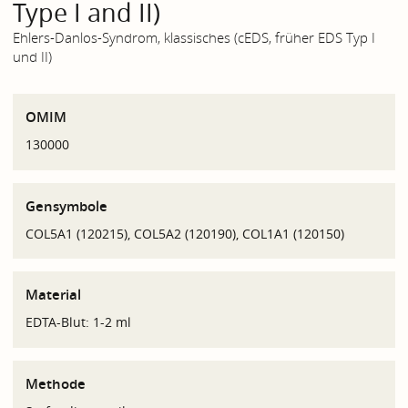
Type I and II)
Ehlers-Danlos-Syndrom, klassisches (cEDS, früher EDS Typ I
und II)
OMIM
130000
Gensymbole
COL5A1 (120215), COL5A2 (120190), COL1A1 (120150)
Material
EDTA-Blut: 1-2 ml
Methode