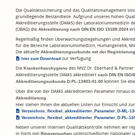
Die Qualitätssicherung und das Qualitätsmanagement sind f
grundlegende Bestandteile. Aufgrund unseres hohen Quali
Akkreditierungsstelle (DAkkS) der Laboratoriumsmedizin 
(ÜBAG) die
ert
Akkreditierung nach
DIN EN ISO 15189:2024
Regelmäßig finden Überwachungsbegehungen und Akkredi
für die Bereiche Laboratoriumsmedizin, Humangenetik, Mik
Die aktuelle
Akkreditierungsurkunde mit der Registrieru
zur Verfügung.
hier zum Download
Die
des MVZ Dr. Eberhard & Partner 
Krankenhaushygiene
Akkreditierungsstelle DAkkS akkreditiert
nach
DIN EN ISO/
können Sie ebe
Akkreditierungsurkunde D-PL-13403-01-00
Über die von der DAkkS akkreditierten Parameter hinaus 
.
Akkreditierung
Hier stehen Ihnen die aktuellen Listen zur Einsicht und 
Verzeichnis_flexibel_akkreditierter_Parameter_D-ML-1
Verzeichnis_flexibel_akkreditierter_Parameter_D-PL-13
Neben unserer internen Qualitätskontrolle nehmen wir reg
in Form von
unterschiedlicher nationaler u
Ringversuchen