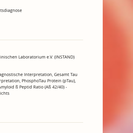
htsdiagnose
inischen Laboratorium e.V. (INSTAND)
iagnostische Interpretation, Gesamt Tau
erpretation, PhosphoTau Protein (pTau),
myloid ß Peptid Ratio (Aß 42/40) -
ichts