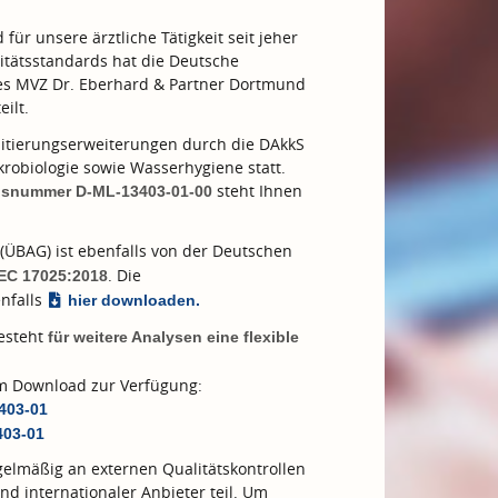
ür unsere ärztliche Tätigkeit seit jeher
tätsstandards hat die Deutsche
des MVZ Dr. Eberhard & Partner Dortmund
eilt.
tierungserweiterungen durch die DAkkS
robiologie sowie Wasserhygiene statt.
steht Ihnen
ngsnummer D-ML-13403-01-00
(ÜBAG) ist ebenfalls von der Deutschen
. Die
IEC 17025:2018
nfalls
hier downloaden.
besteht
für weitere Analysen eine flexible
zum Download zur Verfügung:
3403-01
403-01
elmäßig an externen Qualitätskontrollen
nd internationaler Anbieter teil. Um