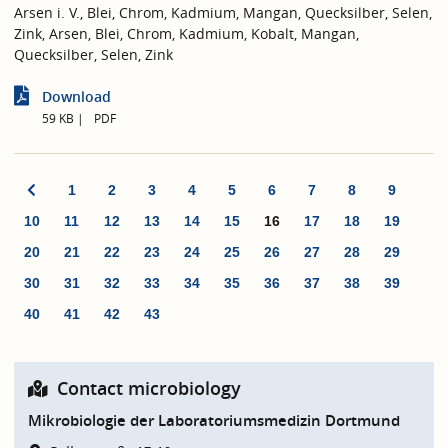
Arsen i. V., Blei, Chrom, Kadmium, Mangan, Quecksilber, Selen,
Zink, Arsen, Blei, Chrom, Kadmium, Kobalt, Mangan,
Quecksilber, Selen, Zink
Download
59 KB
PDF
1
2
3
4
5
6
7
8
9
10
11
12
13
14
15
16
17
18
19
20
21
22
23
24
25
26
27
28
29
30
31
32
33
34
35
36
37
38
39
40
41
42
43
Contact microbiology
Mikrobiologie der Laboratoriumsmedizin Dortmund