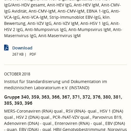
IgG/Anti-HDV gesamt, Anit-HEV IgG, Anti-HEV IgM, Anit-CMV-
IgG Avidität, Anti-CMV-IgM, Anti-CMV-IgM, EBNA 1-IgG, Anti-
VCA-IgG, Anti-VCA-IgM, Strip-Immunoblot EBV-IgG, klin.
Bewertung, Anti-VZV IgG, Anti-VZV IgM, Anti-HSV 1 IgG, Anit-
HSV 2 IgG, Anti-Mumpsvirus IgG, Anti-Mumpsvirus IgM, Anti-
Masernvirus IgG, Anit-Masernvirus IgM
Download
267 KB
PDF
OCTOBER 2018
Institut für Standardisierung und Dokumentation im
medizinischen Laboratorium e.V. (INSTAND)
Gruppe 340, 359, 363, 366, 367, 371, 372, 376, 380, 381,
385, 393, 396
MERS-Coronaviren (RNA) qual., RSV (RNA)- qual., HSV 1 (DNA)
qual., HSV 2 (DNA) qual., PCR-/NAT-VZV qual., Parvovirus B19,
Adenoviren (DNA) - qual., Enteroviren (RNA) - qual., EBV (DNA)
- quan, EBV (DNA) - qual, HBV-Genotypbestrimmung, Norovirus