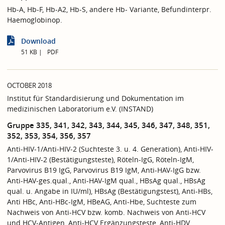
Hb-A, Hb-F, Hb-A2, Hb-S, andere Hb- Variante, Befundinterpr.
Haemoglobinop.
Download
51 KB
PDF
OCTOBER 2018
Institut für Standardisierung und Dokumentation im
medizinischen Laboratorium e.V. (INSTAND)
Gruppe 335, 341, 342, 343, 344, 345, 346, 347, 348, 351,
352, 353, 354, 356, 357
Anti-HIV-1/Anti-HIV-2 (Suchteste 3. u. 4. Generation), Anti-HIV-
1/Anti-HIV-2 (Bestätigungsteste), Röteln-IgG, Röteln-IgM,
Parvovirus B19 IgG, Parvovirus B19 IgM, Anti-HAV-IgG bzw.
Anti-HAV-ges.qual., Anti-HAV-IgM qual., HBsAg qual., HBsAg
qual. u. Angabe in IU/ml), HBsAg (Bestätigungstest), Anti-HBs,
Anti HBc, Anti-HBc-IgM, HBeAG, Anti-Hbe, Suchteste zum
Nachweis von Anti-HCV bzw. komb. Nachweis von Anti-HCV
und HCV-Antigen, Anti-HCV Ergänzungsteste, Anti-HDV