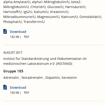
alpha-Amylase/U, alpha1-Mikroglobulin/U, beta2-
Mikroglobulin/U, Chlorid/U, Glucose/U, Harnsäure/U,
Harnstoff/U, IgG/U, Kalium/U, Kreatinin/U,
Mikroalbuminurie/U, Magnesium/U, Natrium/U, Osmolalität/U,
Phosphat/U, Transferrin/U
Download
182 KB
PDF
AUGUST 2017
Institut für Standardisierung und Dokumentation im
medizinischen Laboratorium e.V. (INSTAND)
Gruppe 185
Adrenalin , Noradrenalin , Dopamin, Serotonin
Download
160 KB
PDF