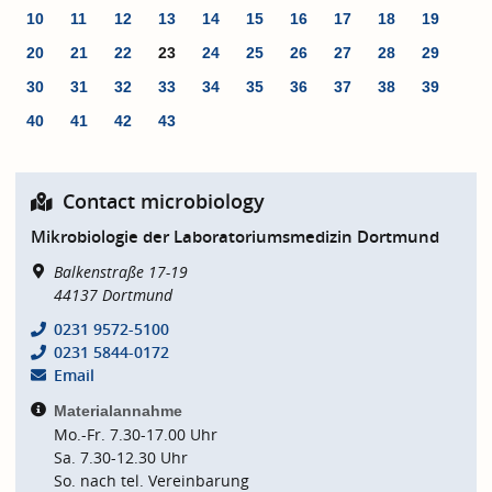
10
11
12
13
14
15
16
17
18
19
20
21
22
23
24
25
26
27
28
29
30
31
32
33
34
35
36
37
38
39
40
41
42
43
Contact microbiology
Mikrobiologie der Laboratoriumsmedizin Dortmund
Balkenstraße 17-19
44137
Dortmund
0231 9572-5100
0231 5844-0172
Email
Materialannahme
Mo.-Fr. 7.30-17.00 Uhr
Sa. 7.30-12.30 Uhr
So. nach tel. Vereinbarung