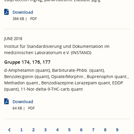
Download
386 KB
PDF
JUNE 2018
Institut für Standardisierung und Dokumentation im
medizinischen Laboratorium e.V. (INSTAND)
Gruppe 174, 176, 177
d-Amphetamin (quant), Barbiturate-Phbb. (quant),
Benzolecgonin (quant), Opiate/Morphin , Buprenophin quant.,
Methadon quant., Benzodiazepine-Lorazepam quant, EDDP
(quant), 11-Nor-delta-9-THC-carb.quant
Download
64 KB
PDF
1
2
3
4
5
6
7
8
9