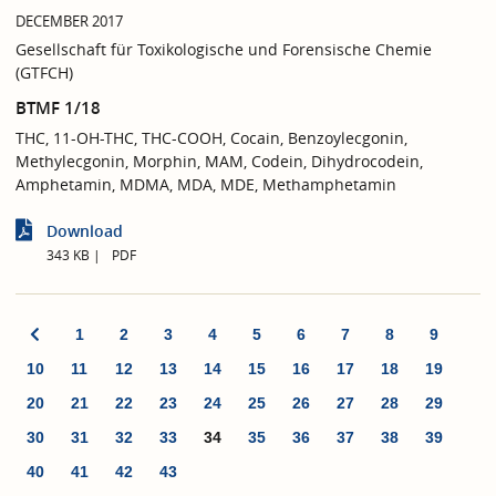
DECEMBER 2017
Gesellschaft für Toxikologische und Forensische Chemie
(GTFCH)
BTMF 1/18
THC, 11-OH-THC, THC-COOH, Cocain, Benzoylecgonin,
Methylecgonin, Morphin, MAM, Codein, Dihydrocodein,
Amphetamin, MDMA, MDA, MDE, Methamphetamin
Download
343 KB
PDF
1
2
3
4
5
6
7
8
9
10
11
12
13
14
15
16
17
18
19
20
21
22
23
24
25
26
27
28
29
30
31
32
33
34
35
36
37
38
39
40
41
42
43