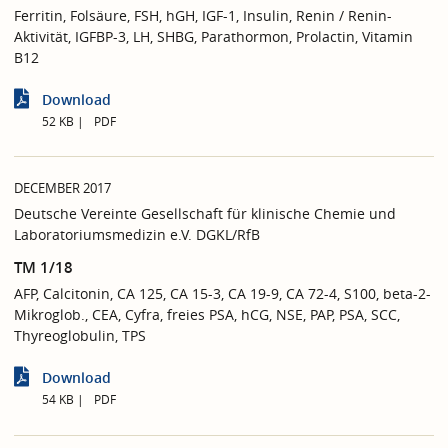
Ferritin, Folsäure, FSH, hGH, IGF-1, Insulin, Renin / Renin-
Aktivität, IGFBP-3, LH, SHBG, Parathormon, Prolactin, Vitamin
B12
Download
52 KB
PDF
DECEMBER 2017
Deutsche Vereinte Gesellschaft für klinische Chemie und
Laboratoriumsmedizin e.V. DGKL/RfB
TM 1/18
AFP, Calcitonin, CA 125, CA 15-3, CA 19-9, CA 72-4, S100, beta-2-
Mikroglob., CEA, Cyfra, freies PSA, hCG, NSE, PAP, PSA, SCC,
Thyreoglobulin, TPS
Download
54 KB
PDF