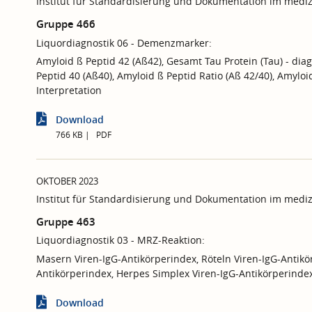
Institut für Standardisierung und Dokumentation im mediz
Gruppe 466
Liquordiagnostik 06 - Demenzmarker:
Amyloid ß Peptid 42 (Aß42), Gesamt Tau Protein (Tau) - dia
Peptid 40 (Aß40), Amyloid ß Peptid Ratio (Aß 42/40), Amyloi
Interpretation
Download
766 KB
PDF
OKTOBER 2023
Institut für Standardisierung und Dokumentation im mediz
Gruppe 463
Liquordiagnostik 03 - MRZ-Reaktion:
Masern Viren-IgG-Antikörperindex, Röteln Viren-IgG-Antikör
Antikörperindex, Herpes Simplex Viren-IgG-Antikörperindex
Download