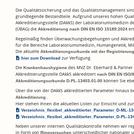
Die Qualitätssicherung und das Qualitätsmanagement sind f
grundlegende Bestandteile. Aufgrund unseres hohen Quali
Akkreditierungsstelle (DAkkS) der Laboratoriumsmedizin 
(ÜBAG) die
ert
Akkreditierung nach
DIN EN ISO 15189:2024
Regelmäßig finden Überwachungsbegehungen und Akkredi
für die Bereiche Laboratoriumsmedizin, Humangenetik, Mik
Die aktuelle
Akkreditierungsurkunde mit der Registrieru
zur Verfügung.
hier zum Download
Die
des MVZ Dr. Eberhard & Partner 
Krankenhaushygiene
Akkreditierungsstelle DAkkS akkreditiert
nach
DIN EN ISO/
können Sie ebe
Akkreditierungsurkunde D-PL-13403-01-00
Über die von der DAkkS akkreditierten Parameter hinaus 
.
Akkreditierung
Hier stehen Ihnen die aktuellen Listen zur Einsicht und 
Verzeichnis_flexibel_akkreditierter_Parameter_D-ML-1
Verzeichnis_flexibel_akkreditierter_Parameter_D-PL-13
Neben unserer internen Qualitätskontrolle nehmen wir reg
in Form von
unterschiedlicher nationaler u
Ringversuchen