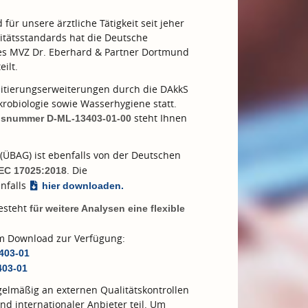
ür unsere ärztliche Tätigkeit seit jeher
tätsstandards hat die Deutsche
des MVZ Dr. Eberhard & Partner Dortmund
eilt.
tierungserweiterungen durch die DAkkS
robiologie sowie Wasserhygiene statt.
steht Ihnen
ngsnummer D-ML-13403-01-00
(ÜBAG) ist ebenfalls von der Deutschen
. Die
IEC 17025:2018
nfalls
hier downloaden.
besteht
für weitere Analysen eine flexible
zum Download zur Verfügung:
3403-01
403-01
elmäßig an externen Qualitätskontrollen
nd internationaler Anbieter teil. Um