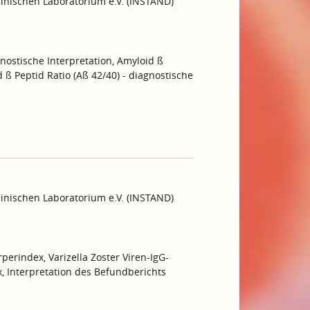
inischen Laboratorium e.V. (INSTAND)
gnostische Interpretation, Amyloid ß
d ß Peptid Ratio (Aß 42/40) - diagnostische
inischen Laboratorium e.V. (INSTAND)
perindex, Varizella Zoster Viren-IgG-
, Interpretation des Befundberichts