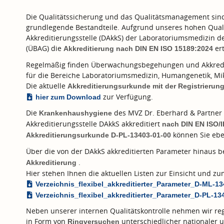
Die Qualitätssicherung und das Qualitätsmanagement sind f
grundlegende Bestandteile. Aufgrund unseres hohen Quali
Akkreditierungsstelle (DAkkS) der Laboratoriumsmedizin 
(ÜBAG) die
ert
Akkreditierung nach
DIN EN ISO 15189:2024
Regelmäßig finden Überwachungsbegehungen und Akkredi
für die Bereiche Laboratoriumsmedizin, Humangenetik, Mik
Die aktuelle
Akkreditierungsurkunde mit der Registrieru
zur Verfügung.
hier zum Download
Die
des MVZ Dr. Eberhard & Partner 
Krankenhaushygiene
Akkreditierungsstelle DAkkS akkreditiert
nach
DIN EN ISO/
können Sie ebe
Akkreditierungsurkunde D-PL-13403-01-00
Über die von der DAkkS akkreditierten Parameter hinaus 
.
Akkreditierung
Hier stehen Ihnen die aktuellen Listen zur Einsicht und 
Verzeichnis_flexibel_akkreditierter_Parameter_D-ML-1
Verzeichnis_flexibel_akkreditierter_Parameter_D-PL-13
Neben unserer internen Qualitätskontrolle nehmen wir reg
in Form von
unterschiedlicher nationaler u
Ringversuchen