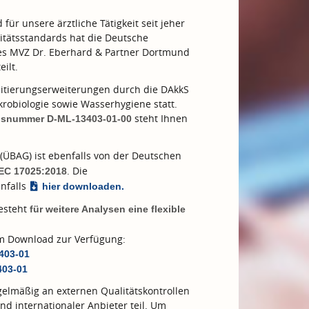
ür unsere ärztliche Tätigkeit seit jeher
tätsstandards hat die Deutsche
des MVZ Dr. Eberhard & Partner Dortmund
eilt.
tierungserweiterungen durch die DAkkS
robiologie sowie Wasserhygiene statt.
steht Ihnen
ngsnummer D-ML-13403-01-00
(ÜBAG) ist ebenfalls von der Deutschen
. Die
IEC 17025:2018
nfalls
hier downloaden.
besteht
für weitere Analysen eine flexible
zum Download zur Verfügung:
3403-01
403-01
elmäßig an externen Qualitätskontrollen
nd internationaler Anbieter teil. Um