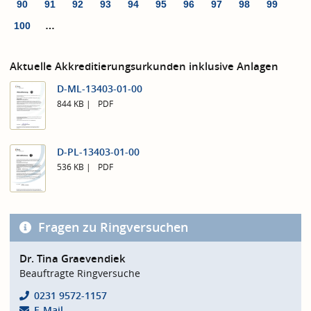
90
91
92
93
94
95
96
97
98
99
100
…
Aktuelle Akkreditierungsurkunden inklusive Anlagen
D-ML-13403-01-00
844 KB
PDF
D-PL-13403-01-00
536 KB
PDF
Fragen zu Ringversuchen
Dr. Tina Graevendiek
Beauftragte Ringversuche
0231 9572-1157
E-Mail