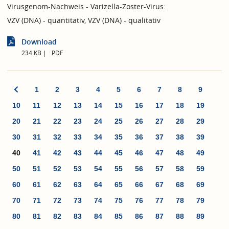
Virusgenom-Nachweis - Varizella-Zoster-Virus:
VZV (DNA) - quantitativ, VZV (DNA) - qualitativ
Download
234 KB
PDF
1
2
3
4
5
6
7
8
9
10
11
12
13
14
15
16
17
18
19
20
21
22
23
24
25
26
27
28
29
30
31
32
33
34
35
36
37
38
39
40
41
42
43
44
45
46
47
48
49
50
51
52
53
54
55
56
57
58
59
60
61
62
63
64
65
66
67
68
69
70
71
72
73
74
75
76
77
78
79
80
81
82
83
84
85
86
87
88
89