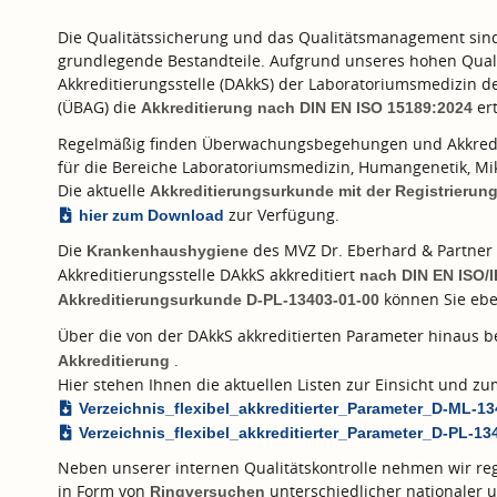
Die Qualitätssicherung und das Qualitätsmanagement sind f
grundlegende Bestandteile. Aufgrund unseres hohen Quali
Akkreditierungsstelle (DAkkS) der Laboratoriumsmedizin 
(ÜBAG) die
ert
Akkreditierung nach
DIN EN ISO 15189:2024
Regelmäßig finden Überwachungsbegehungen und Akkredi
für die Bereiche Laboratoriumsmedizin, Humangenetik, Mik
Die aktuelle
Akkreditierungsurkunde mit der Registrieru
zur Verfügung.
hier zum Download
Die
des MVZ Dr. Eberhard & Partner 
Krankenhaushygiene
Akkreditierungsstelle DAkkS akkreditiert
nach
DIN EN ISO/
können Sie ebe
Akkreditierungsurkunde D-PL-13403-01-00
Über die von der DAkkS akkreditierten Parameter hinaus 
.
Akkreditierung
Hier stehen Ihnen die aktuellen Listen zur Einsicht und 
Verzeichnis_flexibel_akkreditierter_Parameter_D-ML-1
Verzeichnis_flexibel_akkreditierter_Parameter_D-PL-13
Neben unserer internen Qualitätskontrolle nehmen wir reg
in Form von
unterschiedlicher nationaler u
Ringversuchen