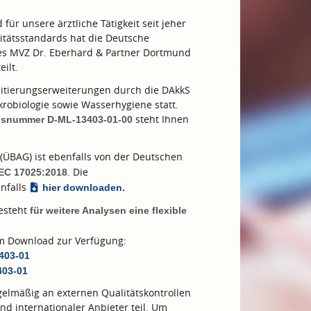
ür unsere ärztliche Tätigkeit seit jeher
tätsstandards hat die Deutsche
des MVZ Dr. Eberhard & Partner Dortmund
eilt.
tierungserweiterungen durch die DAkkS
robiologie sowie Wasserhygiene statt.
steht Ihnen
ngsnummer D-ML-13403-01-00
(ÜBAG) ist ebenfalls von der Deutschen
. Die
IEC 17025:2018
nfalls
hier downloaden.
besteht
für weitere Analysen eine flexible
zum Download zur Verfügung:
3403-01
403-01
elmäßig an externen Qualitätskontrollen
nd internationaler Anbieter teil. Um