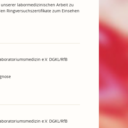
 unserer labormedizinischen Arbeit zu
ellen Ringversuchszertifikate zum Einsehen
Laboratoriumsmedizin e.V. DGKL/RfB
agnose
Laboratoriumsmedizin e.V. DGKL/RfB