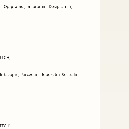
in, Opipramol, Imipramin, Desipramin,
GTFCH)
irtazapin, Paroxetin, Reboxetin, Sertralin,
GTFCH)