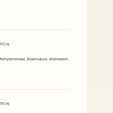
GTFCH)
thylphenidat, Ritalinsäure, Atomoxetin,
GTFCH)