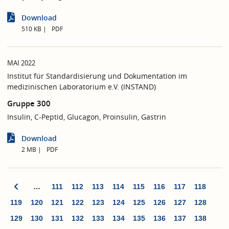
Download
510 KB
PDF
MAI 2022
Institut für Standardisierung und Dokumentation im
medizinischen Laboratorium e.V. (INSTAND)
Gruppe 300
Insulin, C-Peptid, Glucagon, Proinsulin, Gastrin
Download
2 MB
PDF
…
111
112
113
114
115
116
117
118
119
120
121
122
123
124
125
126
127
128
129
130
131
132
133
134
135
136
137
138