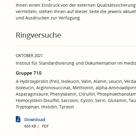
Ihnen einen Eindruck von der externen Qualitätssicherung
vermitteln, stehen Ihnen auf dieser Seite die jeweils aktu
und Ausdrucken zur Verfügung.
Ringversuche
OKTOBER 2021
Institut für Standardisierung und Dokumentation im mediz
Gruppe 710
4-Hydroxyprolin (frei), Isoleucin, Valin, Alanin, Leucin, Verd
Isoleucin, Argininosuccinat, Methionin, alpha-Aminoadipins
Asparaginsäure, Phenylalanin, Citrullin, Phosphoethanolamin
Homocystein-Disulfid, Sarcosin, Cystin, Serin, Glutamin, Tau
Tryptophan, Histidin, Tyrosin
Download
666 KB
PDF