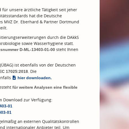
ür unsere ärztliche Tätigkeit seit jeher
tätsstandards hat die Deutsche
des MVZ Dr. Eberhard & Partner Dortmund
eilt.
tierungserweiterungen durch die DAkkS
robiologie sowie Wasserhygiene statt.
steht Ihnen
ngsnummer D-ML-13403-01-00
(ÜBAG) ist ebenfalls von der Deutschen
. Die
IEC 17025:2018
nfalls
hier downloaden.
besteht
für weitere Analysen eine flexible
zum Download zur Verfügung:
3403-01
403-01
elmäßig an externen Qualitätskontrollen
nd internationaler Anbieter teil. Um