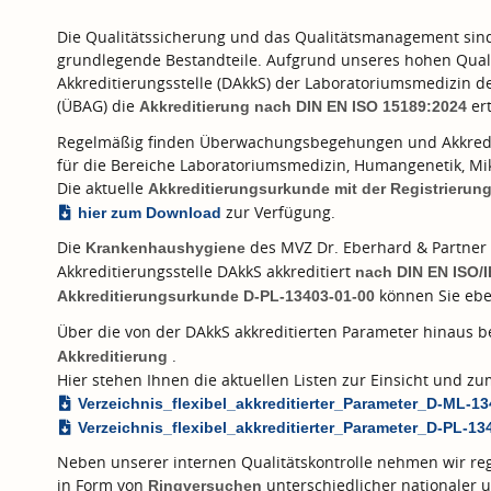
Die Qualitätssicherung und das Qualitätsmanagement sind f
grundlegende Bestandteile. Aufgrund unseres hohen Quali
Akkreditierungsstelle (DAkkS) der Laboratoriumsmedizin 
(ÜBAG) die
ert
Akkreditierung nach
DIN EN ISO 15189:2024
Regelmäßig finden Überwachungsbegehungen und Akkredi
für die Bereiche Laboratoriumsmedizin, Humangenetik, Mik
Die aktuelle
Akkreditierungsurkunde mit der Registrieru
zur Verfügung.
hier zum Download
Die
des MVZ Dr. Eberhard & Partner 
Krankenhaushygiene
Akkreditierungsstelle DAkkS akkreditiert
nach
DIN EN ISO/
können Sie ebe
Akkreditierungsurkunde D-PL-13403-01-00
Über die von der DAkkS akkreditierten Parameter hinaus 
.
Akkreditierung
Hier stehen Ihnen die aktuellen Listen zur Einsicht und 
Verzeichnis_flexibel_akkreditierter_Parameter_D-ML-1
Verzeichnis_flexibel_akkreditierter_Parameter_D-PL-13
Neben unserer internen Qualitätskontrolle nehmen wir reg
in Form von
unterschiedlicher nationaler u
Ringversuchen