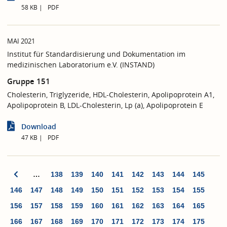
58 KB
PDF
MAI 2021
Institut für Standardisierung und Dokumentation im
medizinischen Laboratorium e.V. (INSTAND)
Gruppe 151
Cholesterin, Triglyzeride, HDL-Cholesterin, Apolipoprotein A1,
Apolipoprotein B, LDL-Cholesterin, Lp (a), Apolipoprotein E
Download
47 KB
PDF
…
138
139
140
141
142
143
144
145
146
147
148
149
150
151
152
153
154
155
156
157
158
159
160
161
162
163
164
165
166
167
168
169
170
171
172
173
174
175