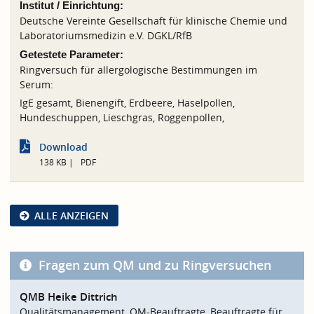
Institut / Einrichtung:
Deutsche Vereinte Gesellschaft für klinische Chemie und
Laboratoriumsmedizin e.V. DGKL/RfB
Getestete Parameter:
Ringversuch für allergologische Bestimmungen im
Serum:
IgE gesamt, Bienengift, Erdbeere, Haselpollen,
Hundeschuppen, Lieschgras, Roggenpollen,
Download
138 KB
PDF
ALLE ANZEIGEN
Fragen zum QM und zu Ringversuchen
QMB Heike Dittrich
Qualitätsmanagement, QM-Beauftragte, Beauftragte für